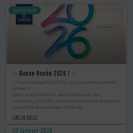
ENTREPRISE
✨ Bonne Année 2026 ! ✨
✨Toute l’équipe CLARISYS vous souhaite une belle
année ! ✨
Merci à nos clients et partenaires pour leur
confiance ; en 2026, continuons à innover ensemble
au service de la biologie médicale.
LIRE LA SUITE
13 Janvier 2026