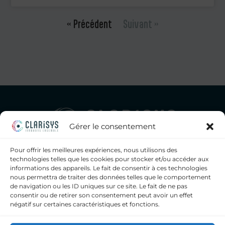
« Précédent
Suivant »
Gérer le consentement
Pour offrir les meilleures expériences, nous utilisons des
Clarisys, seul éditeur de logiciels français a proposer à la fois
technologies telles que les cookies pour stocker et/ou accéder aux
un SIL, un middleware généraliste intégré et un
informations des appareils. Le fait de consentir à ces technologies
middleware dédié bactériologie, pour les laboratoires
nous permettra de traiter des données telles que le comportement
d’analyses médicales, privés et hospitaliers.
de navigation ou les ID uniques sur ce site. Le fait de ne pas
consentir ou de retirer son consentement peut avoir un effet
contact@clarisys.fr
négatif sur certaines caractéristiques et fonctions.
09 72 11 43 60