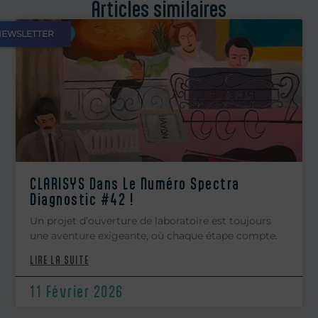
Articles similaires
PRESSE
NEWSLETTER
CLARISYS Dans Le Numéro Spectra
Diagnostic #42 !
Un projet d’ouverture de laboratoire est toujours
une aventure exigeante, où chaque étape compte.
LIRE LA SUITE
11 Février 2026