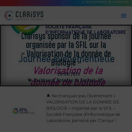
MON ESPACE
CLARISYS
Clarisys sponsor de la journée
organisée par la SFIL sur la
« Valorisation de la donnée de
Biologie »
24/09/2024
Dashboard
,
Données de biologie
,
KPI
🔔 Ne manquez pas l’événement «
VALORISATION DE LA DONNEE DE
BIOLOGIE » organisé par la SFIL –
Société Française d’Informatique de
Laboratoire, parrainé par Clarisys !