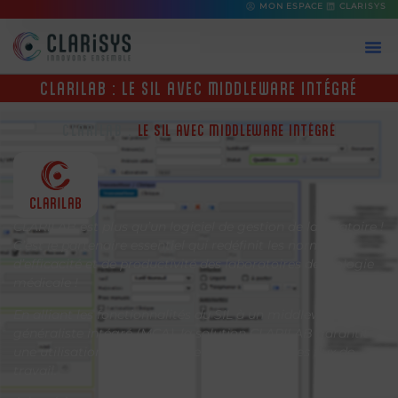
MON ESPACE
CLARISYS
CLARILAB : LE SIL AVEC MIDDLEWARE INTÉGRÉ
CLARILAB :
L
E
S
I
L
A
V
E
C
M
I
D
D
L
E
W
A
R
E
I
N
T
É
G
R
É
CLARILAB est plus qu’un logiciel de gestion de laboratoire !
C’est le partenaire essentiel qui redéfinit les normes
d’efficacité et de productivité des laboratoires de biologie
médicale !
En alliant les fonctionnalités du SIL à un middleware
généraliste intégré (MCA), la solution CLARILAB garantit
une utilisation intuitive et une optimisation des flux de
travail.