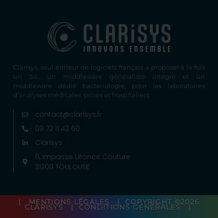
Clarisys, seul éditeur de logiciels français a proposer à la fois
un SIL, un middleware généraliste intégré et un
middleware dédié bactériologie, pour les laboratoires
d’analyses médicales, privés et hospitaliers.
contact@clarisys.fr
09 72 11 43 60
Clarisys
6, impasse Léonce Couture
31200 TOULOUSE
|
MENTIONS LÉGALES
| COPYRIGHT ©2026
CLARISYS |
CONDITIONS GÉNÉRALES
|