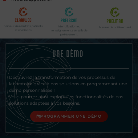
Serveur de résultats patients
Identification et
Manuel de prélèvement
et médecins
renseignements en salle de
prélèvement
UNE DÉMO
Découvrez la transformation de vos processus de
laboratoire grâce à nos solutions en programmant une
démo personnalisée !
Vous pourrez ainsi explorer les fonctionnalités de nos
solutions adaptées à vos besoins.
PROGRAMMER UNE DÉMO