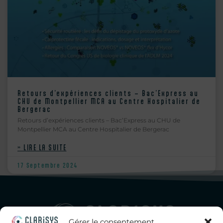
Retours d’expériences clients – Bac’Express au
CHU de Montpellier MCA au Centre Hospitalier de
Bergerac
Retours d’expériences clients – Bac’Express au CHU de
Montpellier MCA au Centre Hospitalier de Bergerac
» LIRE LA SUITE
17 Septembre 2024
Gérer le consentement