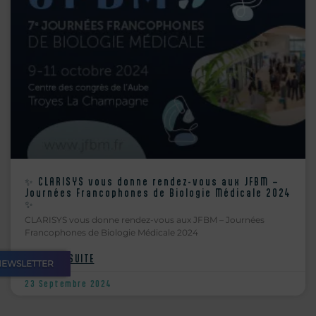
✨ CLARISYS vous donne rendez-vous aux JFBM –
Journées Francophones de Biologie Médicale 2024
✨
CLARISYS vous donne rendez-vous aux JFBM – Journées
Francophones de Biologie Médicale 2024
» LIRE LA SUITE
NEWSLETTER
23 Septembre 2024