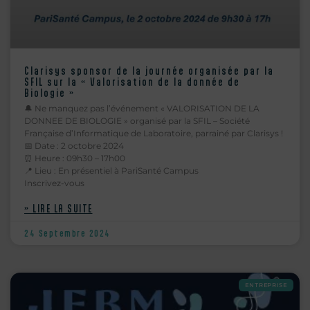
Clarisys sponsor de la journée organisée par la
SFIL sur la « Valorisation de la donnée de
Biologie »
🔔 Ne manquez pas l’événement « VALORISATION DE LA
DONNEE DE BIOLOGIE » organisé par la SFIL – Société
Française d’Informatique de Laboratoire, parrainé par Clarisys !
📅 Date : 2 octobre 2024
⏰ Heure : 09h30 – 17h00
📍 Lieu : En présentiel à PariSanté Campus
Inscrivez-vous
» LIRE LA SUITE
24 Septembre 2024
ENTREPRISE