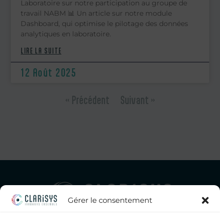
Laboratoire sur notre participation au groupe de
travail NABM 📊 Un article sur notre module
Dashboard, qui optimise le pilotage des données
analytiques en laboratoire.
LIRE LA SUITE
12 Août 2025
« Précédent
Suivant »
Gérer le consentement