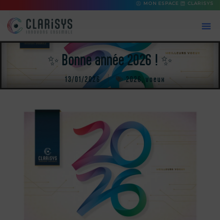
MON ESPACE
CLARISYS
✨ Bonne année 2026 ! ✨
13/01/2026
2026
,
voeux