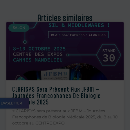
Articles similaires
SALON
CLARISYS Sera Présent Aux JFBM –
Journées Francophones De Biologie
Médicale 2025
NEWSLETTER
✨CLARISYS sera présent aux JFBM – Journées
Francophones de Biologie Médicale 2025, du 8 au 10
octobre au CENTRE EXPO