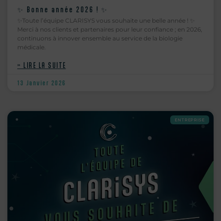
✨ Bonne année 2026 ! ✨
✨Toute l’équipe CLARISYS vous souhaite une belle année ! ✨
Merci à nos clients et partenaires pour leur confiance ; en 2026,
continuons à innover ensemble au service de la biologie
médicale.
» LIRE LA SUITE
13 Janvier 2026
ENTREPRISE