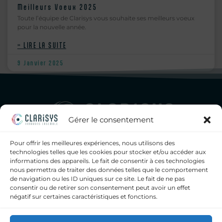
Meilleurs Voeux 2025
Toute l’équipe de Clarisys vous souhaite ses meilleurs voeux
pour la nouvelle année.
» LIRE LA SUITE
9 Janvier 2025
Gérer le consentement
Pour offrir les meilleures expériences, nous utilisons des
Clarisys, seul éditeur de logiciels français a proposer à la fois
technologies telles que les cookies pour stocker et/ou accéder aux
un SIL, un middleware généraliste intégré et un
informations des appareils. Le fait de consentir à ces technologies
middleware dédié bactériologie, pour les laboratoires
nous permettra de traiter des données telles que le comportement
d’analyses médicales, privés et hospitaliers.
de navigation ou les ID uniques sur ce site. Le fait de ne pas
consentir ou de retirer son consentement peut avoir un effet
contact@clarisys.fr
négatif sur certaines caractéristiques et fonctions.
09 72 11 43 60