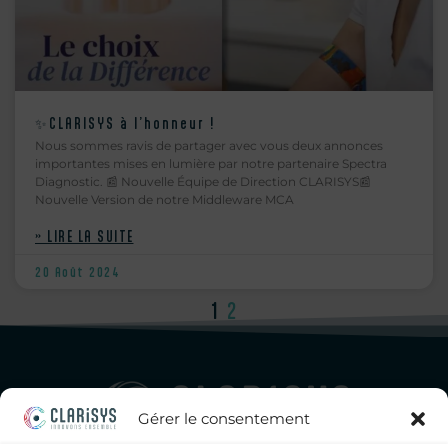
✨CLARISYS à l’honneur !
Nous sommes ravis de partager avec vous deux annonces
importantes mises en lumière par notre partenaire Spectra
Diagnostic. 📰 Nouvelle Équipe de Direction CLARISYS📰
Nouvelle Version de notre Middleware MCA
» LIRE LA SUITE
20 Août 2024
1
2
Gérer le consentement