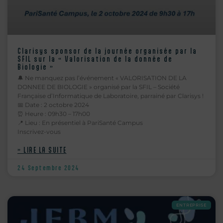
Clarisys sponsor de la journée organisée par la
SFIL sur la « Valorisation de la donnée de
Biologie »
🔔 Ne manquez pas l’événement « VALORISATION DE LA
DONNEE DE BIOLOGIE » organisé par la SFIL – Société
Française d’Informatique de Laboratoire, parrainé par Clarisys !
📅 Date : 2 octobre 2024
⏰ Heure : 09h30 – 17h00
📍 Lieu : En présentiel à PariSanté Campus
Inscrivez-vous
» LIRE LA SUITE
24 Septembre 2024
ENTREPRISE