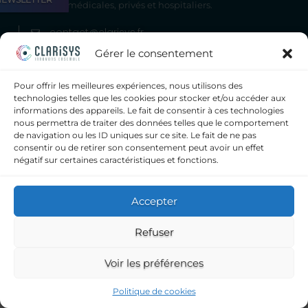
d’analyses médicales, privés et hospitaliers.
contact@clarisys.fr
09 72 11 43 60
Gérer le consentement
Clarisys
Pour offrir les meilleures expériences, nous utilisons des
6, impasse Léonce Couture
technologies telles que les cookies pour stocker et/ou accéder aux
31200 TOULOUSE
informations des appareils. Le fait de consentir à ces technologies
nous permettra de traiter des données telles que le comportement
de navigation ou les ID uniques sur ce site. Le fait de ne pas
consentir ou de retirer son consentement peut avoir un effet
|
MENTIONS LÉGALES
| COPYRIGHT ©2026
négatif sur certaines caractéristiques et fonctions.
CLARISYS |
CONDITIONS GÉNÉRALES
|
Accepter
Refuser
Voir les préférences
Politique de cookies