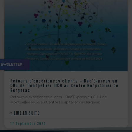
NEWSLETTER
Retours d’expériences clients – Bac’Express au
CHU de Montpellier MCA au Centre Hospitalier de
Bergerac
Retours d’expériences clients – Bac’Express au CHU de
Montpellier MCA au Centre Hospitalier de Bergerac
» LIRE LA SUITE
17 Septembre 2024