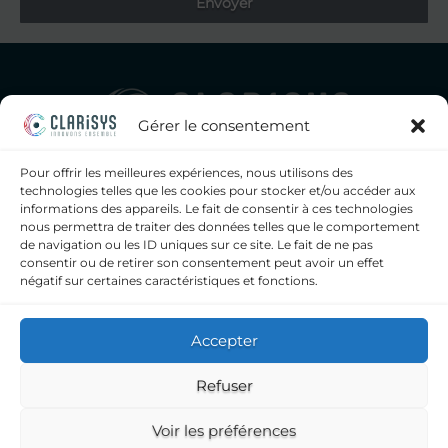
Envoyer
Gérer le consentement
Pour offrir les meilleures expériences, nous utilisons des
Clarisys, seul éditeur de logiciels français a proposer à la fois
technologies telles que les cookies pour stocker et/ou accéder aux
un SIL, un middleware généraliste intégré et un
informations des appareils. Le fait de consentir à ces technologies
middleware dédié bactériologie, pour les laboratoires
nous permettra de traiter des données telles que le comportement
d’analyses médicales, privés et hospitaliers.
de navigation ou les ID uniques sur ce site. Le fait de ne pas
consentir ou de retirer son consentement peut avoir un effet
contact@clarisys.fr
négatif sur certaines caractéristiques et fonctions.
09 72 11 43 60
Clarisys
Accepter
6, impasse Léonce Couture
Refuser
31200 TOULOUSE
Voir les préférences