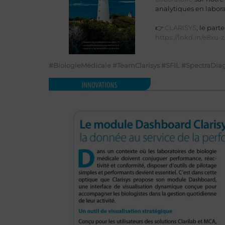
analytiques en labora
👉
CLARISYS
, le par
https://lnkd.in/e8xu-
#BiologieMédicale
#TeamClarisys
#SFIL
#SpectraDiag