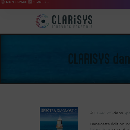
MON ESPACE
CLARISYS
CLARISYS dan
🔎
CLARISYS
dans
Spe
Dans cette édition, 
Laboratoire
sur notre