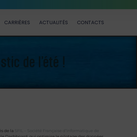
CARRIÈRES
ACTUALITÉS
CONTACTS
ic de l’été !
s de la
SFIL – Société Française d’Informatique de
ule Dashboard, qui optimise le pilotage des données