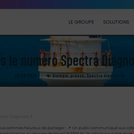
LE GROUPE
SOLUTIONS
s le numéro Spectra Diagnost
12/08/2025
Biologie
,
presse
,
Spectra diagnostic
ctra Diagnostic
!
nous sommes heureux de partager : 📌 Un publi-communiqué aux côté
 participation au groupe de travail NABM 📊 Un article sur notre mod