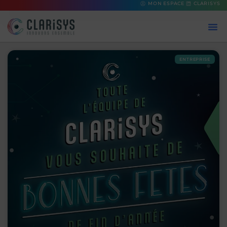
MON ESPACE
CLARISYS
ENTREPRISE