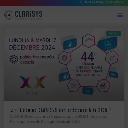
MON ESPACE
CLARISYS
SALON
🔬✨ L’equipe CLARISYS est présente à la RICAI !
CLARISYS vous donne rendez-vous aux JFBM – Journées
Francophones de Biologie Médicale 2024