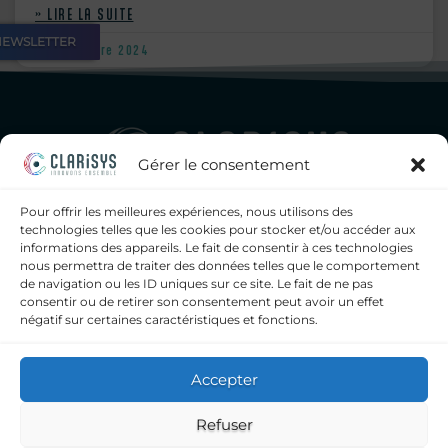
» LIRE LA SUITE
NEWSLETTER
16 Décembre 2024
Gérer le consentement
Pour offrir les meilleures expériences, nous utilisons des
Clarisys, seul éditeur de logiciels français a proposer à la fois
technologies telles que les cookies pour stocker et/ou accéder aux
un SIL, un middleware généraliste intégré et un
informations des appareils. Le fait de consentir à ces technologies
middleware dédié bactériologie, pour les laboratoires
nous permettra de traiter des données telles que le comportement
d’analyses médicales, privés et hospitaliers.
de navigation ou les ID uniques sur ce site. Le fait de ne pas
consentir ou de retirer son consentement peut avoir un effet
contact@clarisys.fr
négatif sur certaines caractéristiques et fonctions.
09 72 11 43 60
Clarisys
Accepter
6, impasse Léonce Couture
Refuser
31200 TOULOUSE