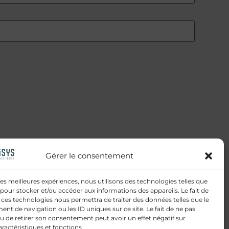
Gérer le consentement
 les meilleures expériences, nous utilisons des technologies telles que
 pour stocker et/ou accéder aux informations des appareils. Le fait de
 ces technologies nous permettra de traiter des données telles que le
t de navigation ou les ID uniques sur ce site. Le fait de ne pas
u de retirer son consentement peut avoir un effet négatif sur
aractéristiques et fonctions.