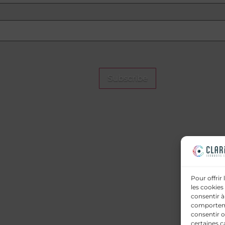
Pour offrir
les cookies
consentir à
comportemen
consentir o
certaines c