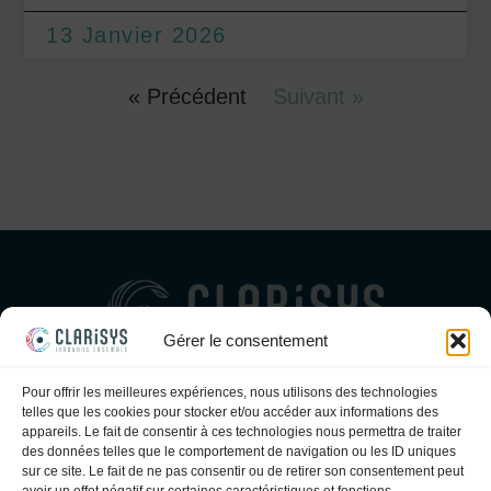
13 Janvier 2026
« Précédent
Suivant »
Gérer le consentement
Clarisys, seul éditeur de logiciels français a proposer à la fois un
Pour offrir les meilleures expériences, nous utilisons des technologies
SIL, un middleware généraliste intégré et un middleware dédié
telles que les cookies pour stocker et/ou accéder aux informations des
bactériologie, pour les laboratoires d’analyses médicales, privés et
appareils. Le fait de consentir à ces technologies nous permettra de traiter
hospitaliers.
des données telles que le comportement de navigation ou les ID uniques
sur ce site. Le fait de ne pas consentir ou de retirer son consentement peut
contact@clarisys.fr