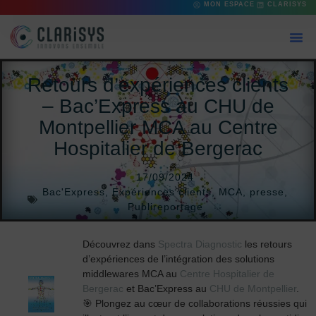
MON ESPACE
CLARISYS
Retours d’expériences clients
– Bac’Express au CHU de
Montpellier MCA au Centre
Hospitalier de Bergerac
17/09/2024
Bac'Express
,
Expériences clients
,
MCA
,
presse
,
Publireportage
Découvrez dans
Spectra Diagnostic
les retours
d’expériences de l’intégration des solutions
middlewares MCA au
Centre Hospitalier de
Bergerac
et Bac’Express au
CHU de Montpellier
.
🎯 Plongez au cœur de collaborations réussies qui