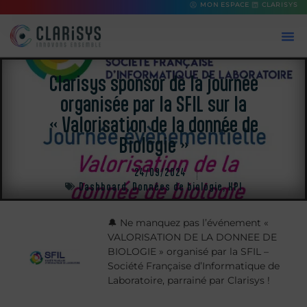
MON ESPACE
CLARISYS
Clarisys sponsor de la journée
organisée par la SFIL sur la
« Valorisation de la donnée de
Biologie »
24/09/2024
Dashboard
,
Données de biologie
,
KPI
🔔 Ne manquez pas l’événement «
VALORISATION DE LA DONNEE DE
BIOLOGIE » organisé par la SFIL –
Société Française d’Informatique de
Laboratoire, parrainé par Clarisys !