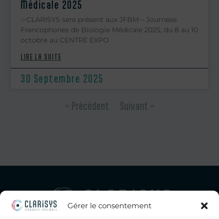
Médicale 2025
✨CLARISYS sera présent aux JFBM – Journées
Francophones de Biologie Médicale 2025, du 8 au 10
octobre au CENTRE EXPO
LIRE LA SUITE
30 Septembre 2025
« Précédent
Suivant »
Gérer le consentement